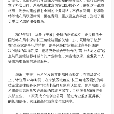
护领域，凭借扎实的专业能力与前瞻的服务视野，在行业内树
立了坚实口碑。总所扎根北京国贸CBD核心区，依托这一战略
枢纽，逐步构建起辐射全国的业务网络，不仅在郑州、呼和浩
特等地布局联盟律所，更在贵阳、重庆设立办事处，形成了覆
盖重点区域的服务格局。
2025年3月，华象（宁波）分所的正式成立，正是律所全
国战略布局中深耕长三角经济圈的关键一步，既延续了总所
在“企业家刑事犯罪辩护、刑事风险防范和企业商事纠纷解
决”领域的深厚积累，也将充分融合宁波作为“海上丝绸之路”起
点与民营经济标杆城市的产业特色，为当地政府、企业及个人
提供精准高效的法律服务。
华象（宁波）分所的发展蓝图清晰而坚定，在市场定位
上，计划用3-5年时间，在宁波区域确立“长三角地区领先的科
技企业法律服务伙伴”的清晰品牌形象和认知度。客户层面，分
所将聚焦高质量客户群体的获取与留存，目标服务500家行业
头部企业、100家高成长性创业公司，通过专业服务赢得客户
的长期信任，实现较高的满意度与续约率。